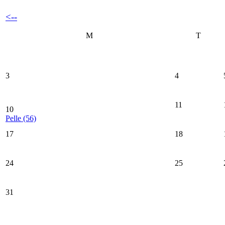
<--
M
T
3
4
11
10
Pelle (56)
17
18
24
25
31