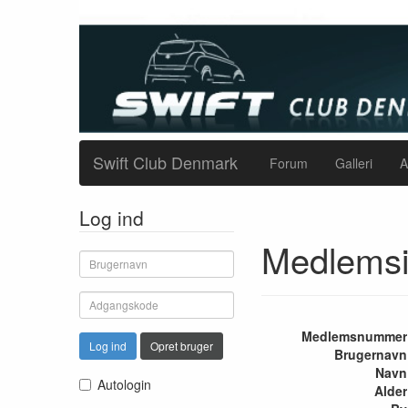
Swift Club Denmark
Forum
Galleri
A
Log ind
Medlemsi
Medlemsnummer
Log ind
Opret bruger
Brugernavn
Navn
Autologin
Alder