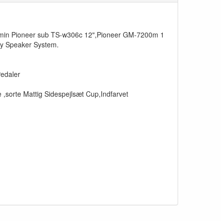
l min Pioneer sub TS-w306c 12",Pioneer GM-7200m 1
ay Speaker System.
edaler
 ,sorte Mattig Sidespejlsæt Cup,Indfarvet