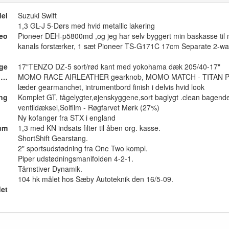
el
Suzuki Swift
1,3 GL-J 5-Dørs med hvid metallic lakering
reo
Pioneer DEH-p5800md ,og jeg har selv byggert min baskasse ti
kanals forstærker, 1 sæt Pioneer TS-G171C 17cm Separate 2-w
ge
17"TENZO DZ-5 sort/rød kant med yokohama dæk 205/40-17"
Indvendig styling/tilbehør
MOMO RACE AIRLEATHER gearknob, MOMO MATCH - TITAN P
læder gearmanchet, intrumentbord finish i delvis hvid look
ing
Komplet GT, tågelygter,øjenskyggene,sort baglygt .clean bagende
ventildæksel,Solfilm - Røgfarvet Mørk (27%)
Ny kofanger fra STX i england
um
1,3 med KN indsats filter til åben org. kasse.
ShortShift Gearstang.
2" sportsudstødning fra One Two kompl.
Piper udstødningsmanifolden 4-2-1.
Tårnstiver Dynamik.
104 hk målet hos Sæby Autoteknik den 16/5-09.
et