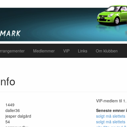
rrangementer
Medlemmer
VIP
Links
Om klubben
nfo
VIP-medlem til 1.
1449
daller36
Seneste emner 
jesper dalgård
solgt må slettets
54
solgt må slettets