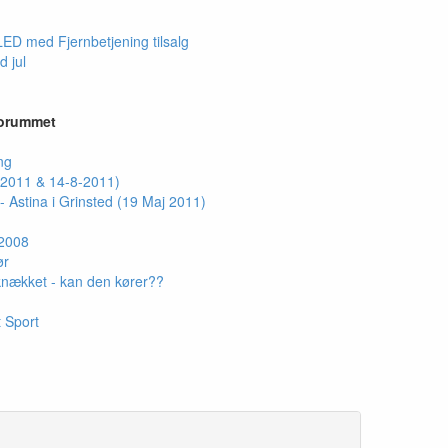
LED med Fjernbetjening tilsalg
d jul
forummet
ng
-2011 & 14-8-2011)
 Astina i Grinsted (19 Maj 2011)
 2008
ør
knækket - kan den kører??
t Sport