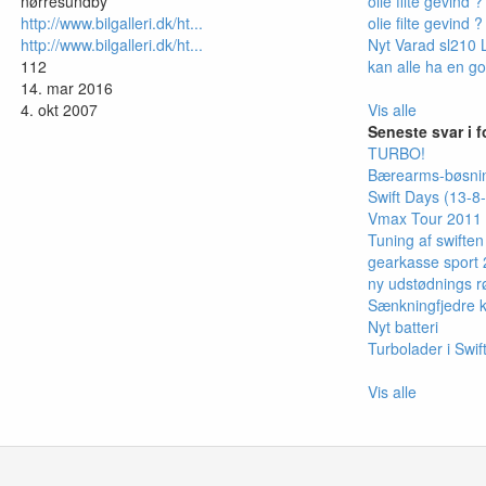
nørresundby
olie filte gevind ?
http://www.bilgalleri.dk/ht...
olie filte gevind ?
http://www.bilgalleri.dk/ht...
Nyt Varad sl210 
112
kan alle ha en go
14. mar 2016
4. okt 2007
Vis alle
Seneste svar i 
TURBO!
Bærearms-bøsni
Swift Days (13-8
Vmax Tour 2011 -
Tuning af swiften
gearkasse sport
ny udstødnings r
Sænkningfjedre 
Nyt batteri
Turbolader i Swif
Vis alle