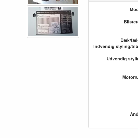
Mod
Bilste
Dæk/fæl
Udvendig styl
Motorr
And