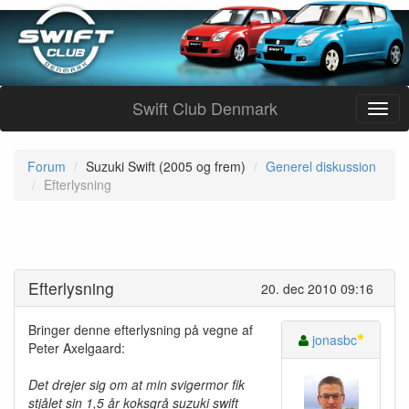
Swift Club Denmark
Forum
Suzuki Swift (2005 og frem)
Generel diskussion
Efterlysning
Efterlysning
20. dec 2010 09:16
Bringer denne efterlysning på vegne af
jonasbc
Peter Axelgaard:
Det drejer sig om at min svigermor fik
stjålet sin 1,5 år koksgrå suzuki swift