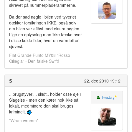
skrevet på nummerpladerammerne.
Da der sad nøgle i bilen ved tyveriet
dækker forsikringen IKKE, også selv
om bilen var aflåst med ekstra nøglen.
Lige en oplysning man ikke tænke over
i disse kolde tider, hvor en varm bil er
sjovest.
Fiat Grande Punto MY08 "Rosso
Ciliegia" - Den falske Swift!
5
22. dec 2010 19:12
...brugstyveri... skidt.. holder osse øje i
TeeJay
Slagelse - men den kører nok ikke så
lokalt, medmindre den skal bruges
kriminelt.
*Wrum wrumm*