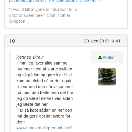
c=4695940572&n=1199145606&pn=1222814517
"I would kill anyone in this room for a
drop of sweet beer" Citat: Homer
Simpson...
10
30. dec 2010 14:41
kjenned skrev:
Wolle
Hmm jeg laver altid samme
nummer med at starte swiften
og så gå ind og gøre klar til at
komme afsted så er der også
lidt varme i den når vi kommer
ud med den bette men det har
jeg da været nervøs ved siden
jeg læste det her.
Har så købt sådan en her den
må da gøre det lidt svære for
dem
www.thansen.dk/product.asp?