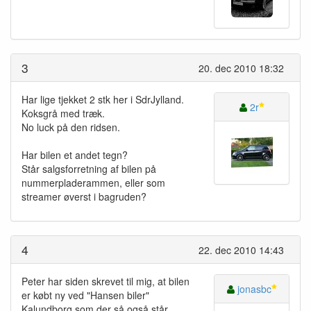
3
20. dec 2010 18:32
Har lige tjekket 2 stk her i SdrJylland.
2r
Koksgrå med træk.
No luck på den ridsen.
Har bilen et andet tegn?
Står salgsforretning af bilen på
nummerpladerammen, eller som
streamer øverst i bagruden?
4
22. dec 2010 14:43
Peter har siden skrevet til mig, at bilen
jonasbc
er købt ny ved "Hansen biler"
Kalundborg som der så også står