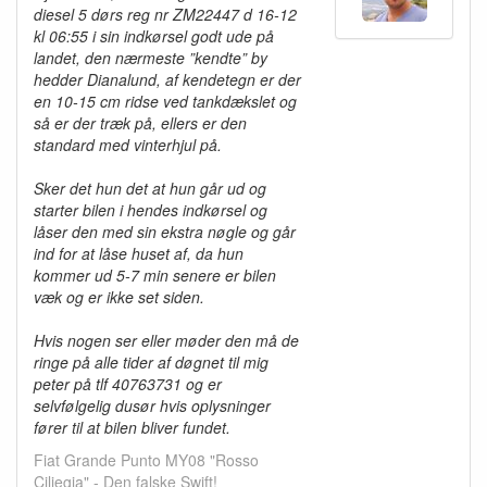
diesel 5 dørs reg nr ZM22447 d 16-12
kl 06:55 i sin indkørsel godt ude på
landet, den nærmeste ”kendte” by
hedder Dianalund, af kendetegn er der
en 10-15 cm ridse ved tankdækslet og
så er der træk på, ellers er den
standard med vinterhjul på.
Sker det hun det at hun går ud og
starter bilen i hendes indkørsel og
låser den med sin ekstra nøgle og går
ind for at låse huset af, da hun
kommer ud 5-7 min senere er bilen
væk og er ikke set siden.
Hvis nogen ser eller møder den må de
ringe på alle tider af døgnet til mig
peter på tlf 40763731 og er
selvfølgelig dusør hvis oplysninger
fører til at bilen bliver fundet.
Fiat Grande Punto MY08 "Rosso
Ciliegia" - Den falske Swift!