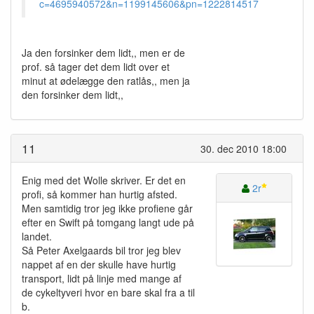
c=4695940572&n=1199145606&pn=1222814517
Ja den forsinker dem lidt,, men er de
prof. så tager det dem lidt over et
minut at ødelægge den ratlås,, men ja
den forsinker dem lidt,,
11
30. dec 2010 18:00
Enig med det Wolle skriver. Er det en
2r
profi, så kommer han hurtig afsted.
Men samtidig tror jeg ikke profiene går
efter en Swift på tomgang langt ude på
landet.
Så Peter Axelgaards bil tror jeg blev
nappet af en der skulle have hurtig
transport, lidt på linje med mange af
de cykeltyveri hvor en bare skal fra a til
b.