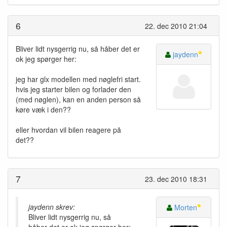
6
22. dec 2010 21:04
Bliver lidt nysgerrig nu, så håber det er
jaydenn
ok jeg spørger her:
jeg har glx modellen med nøglefri start.
hvis jeg starter bilen og forlader den
(med nøglen), kan en anden person så
køre væk i den??
eller hvordan vil bilen reagere på
det??
7
23. dec 2010 18:31
jaydenn skrev:
Morten
Bliver lidt nysgerrig nu, så
håber det er ok jeg spørger her: