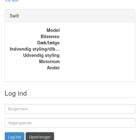
Swift
Model
Bilstereo
Dæk/fælge
Indvendig styling/tilbehør
Udvendig styling
Motorrum
Andet
Log ind
Log ind
Opret bruger