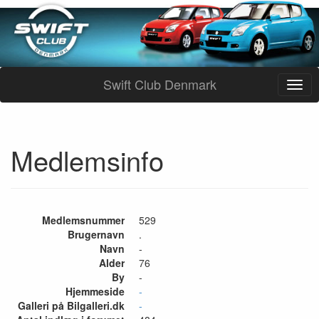
Swift Club Denmark
Medlemsinfo
Medlemsnummer
529
Brugernavn
.
Navn
-
Alder
76
By
-
Hjemmeside
-
Galleri på Bilgalleri.dk
-