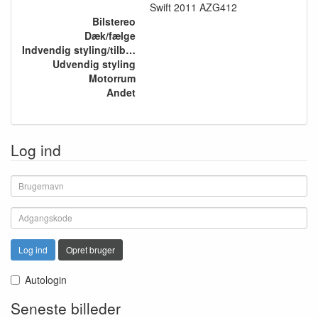
Swift 2011 AZG412
Bilstereo
Dæk/fælge
Indvendig styling/tilbehør
Udvendig styling
Motorrum
Andet
Log ind
Log ind
Opret bruger
Autologin
Seneste billeder