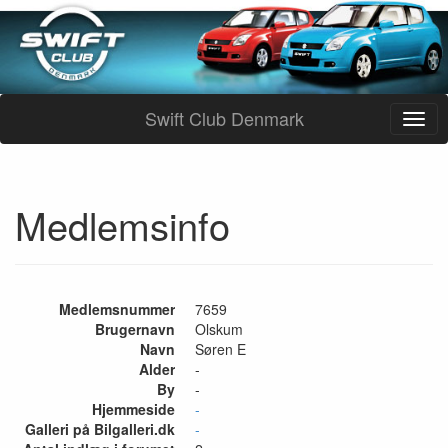
Swift Club Denmark
Medlemsinfo
Medlemsnummer
7659
Brugernavn
Olskum
Navn
Søren E
Alder
-
By
-
Hjemmeside
-
Galleri på Bilgalleri.dk
-