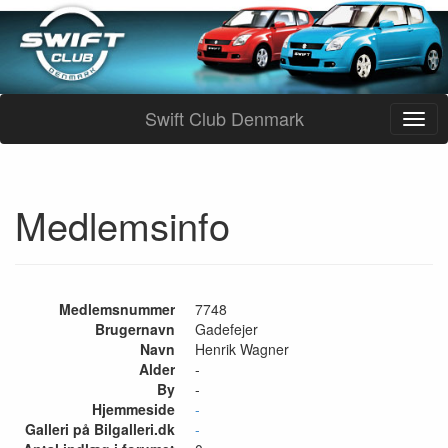
Swift Club Denmark
Medlemsinfo
Medlemsnummer
7748
Brugernavn
Gadefejer
Navn
Henrik Wagner
Alder
-
By
-
Hjemmeside
-
Galleri på Bilgalleri.dk
-