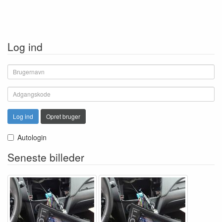
Log ind
Log ind
Opret bruger
Autologin
Seneste billeder