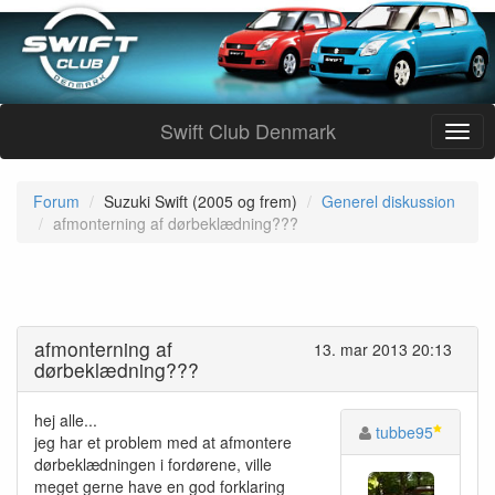
Swift Club Denmark
Forum
Suzuki Swift (2005 og frem)
Generel diskussion
afmonterning af dørbeklædning???
afmonterning af
13. mar 2013 20:13
dørbeklædning???
hej alle...
tubbe95
jeg har et problem med at afmontere
dørbeklædningen i fordørene, ville
meget gerne have en god forklaring