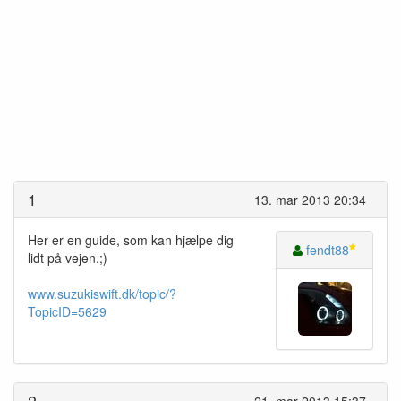
1
13. mar 2013 20:34
Her er en guide, som kan hjælpe dig
fendt88
lidt på vejen.;)
www.suzukiswift.dk/topic/?
TopicID=5629
2
21. mar 2013 15:37