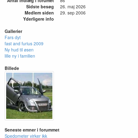
Antal indlæg i forumet
86
Sidste besøg
26. maj 2026
Medlem siden
29. sep 2006
Yderligere info
Gallerier
Fars dyt
fast and furius 2009
Ny hud til øsen
lille ny i familien
Billede
Seneste emner i forummet
Spedometer virker ikk