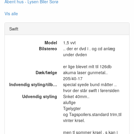
Åbent hus - Lysen Biler Sorø
Vis alle
Swift
Model
1,5 vvt
Bilstereo
.. der er dvd i . og cd anlæg
under dvden
er lige blevet mlt til 126db
Dæk/fælge
akuma laser gunmetal..
205/40-17
Indvendig styling/tilbehør
special syede bund måtter ..
hvor der står swift i førersiden
Udvendig styling
Snket 40mm..
aluflge
Tgelygter
og Tagspoilers.standard trim,til
vinter krsel.
men tl sommer krsel . s kan i