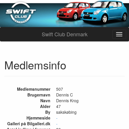
Swift Club Denmark
Medlemsinfo
Medlemsnummer
507
Brugernavn
Dennis C
Navn
Dennis Krog
Alder
47
By
sakskøbing
Hjemmeside
-
Galleri på Bilgalleri.dk
-