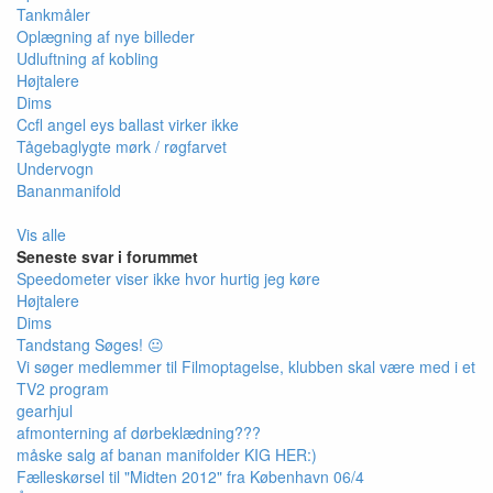
Tankmåler
Oplægning af nye billeder
Udluftning af kobling
Højtalere
Dims
Ccfl angel eys ballast virker ikke
Tågebaglygte mørk / røgfarvet
Undervogn
Bananmanifold
Vis alle
Seneste svar i forummet
Speedometer viser ikke hvor hurtig jeg køre
Højtalere
Dims
Tandstang Søges! 😐
Vi søger medlemmer til Filmoptagelse, klubben skal være med i et
TV2 program
gearhjul
afmonterning af dørbeklædning???
måske salg af banan manifolder KIG HER:)
Fælleskørsel til "Midten 2012" fra København 06/4